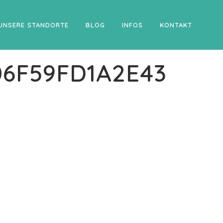
UNSERE STANDORTE
BLOG
INFOS
KONTAKT
06F59FD1A2E43