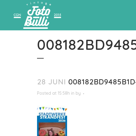
008182BD948
28 JUNI
008182BD9485B1D
Posted at 15:58h
in
by