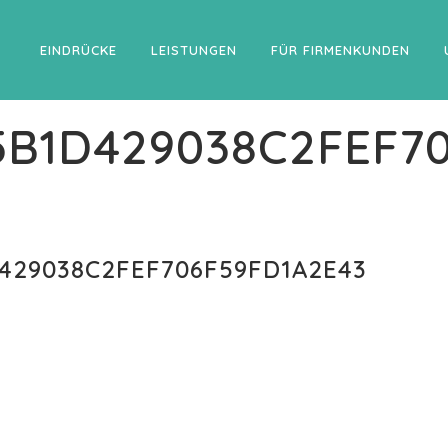
EINDRÜCKE
LEISTUNGEN
FÜR FIRMENKUNDEN
5B1D429038C2FEF7
429038C2FEF706F59FD1A2E43