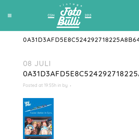
0A31D3AFD5E8C524292718225A8B6
08 JULI
0A31D3AFD5E8C524292718225
Posted at 19:55h
in
by