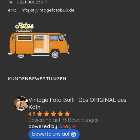
Tel.: 0221 80023517
eMail: info[at]vintagefotobulli.de
KUNDENBEWERTUNGEN
Vintage Foto Bulli · Das ORIGINAL aus
Köln
4.9
Basierend auf 73 Bewertungen
powered by
G
o
o
g
l
e
bewerte uns auf