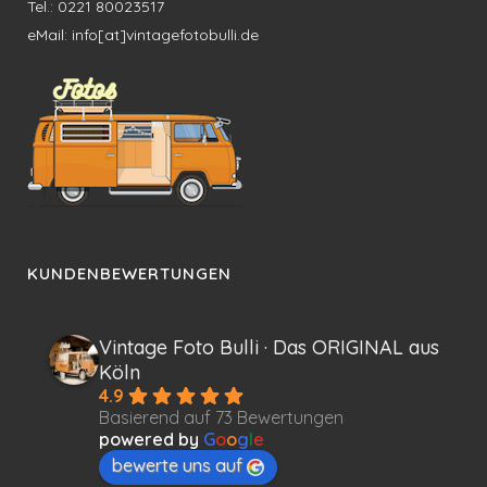
Tel.: 0221 80023517
eMail: info[at]vintagefotobulli.de
KUNDENBEWERTUNGEN
Vintage Foto Bulli · Das ORIGINAL aus
Köln
4.9
Basierend auf 73 Bewertungen
powered by
G
o
o
g
l
e
bewerte uns auf