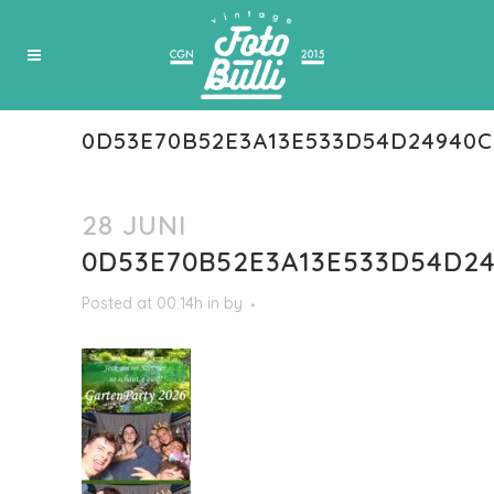
0D53E70B52E3A13E533D54D24940
28 JUNI
0D53E70B52E3A13E533D54D2
Posted at 00:14h
in
by