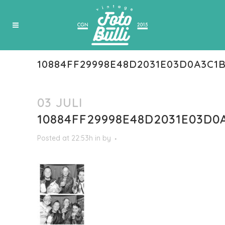
10884FF29998E48D2031E03D0A3C1
03 JULI
10884FF29998E48D2031E03D0
Posted at 22:53h
in
by