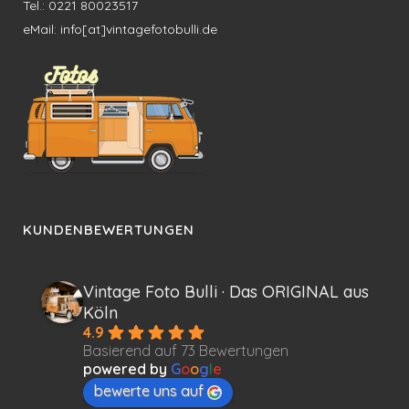
Tel.: 0221 80023517
eMail: info[at]vintagefotobulli.de
KUNDENBEWERTUNGEN
Vintage Foto Bulli · Das ORIGINAL aus
Köln
4.9
Basierend auf 73 Bewertungen
powered by
G
o
o
g
l
e
bewerte uns auf