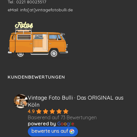
Tel.: 0221 80023517
eMail: info[at]vintagefotobulli.de
KUNDENBEWERTUNGEN
Vintage Foto Bulli · Das ORIGINAL aus
Köln
4.9
Basierend auf 73 Bewertungen
powered by
G
o
o
g
l
e
bewerte uns auf