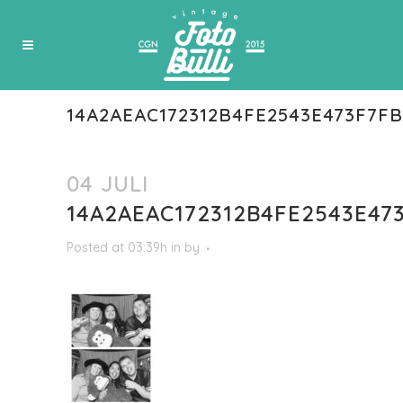
14A2AEAC172312B4FE2543E473F7FB
04 JULI
14A2AEAC172312B4FE2543E47
Posted at 03:39h
in
by