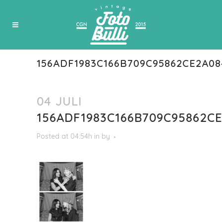
156ADF1983C166B709C95862CE2A08
04 JULI
156ADF1983C166B709C95862C
Posted at 04:54h
in
by