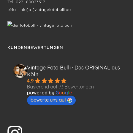
Tel.: 0221 80023517
eMail: info[at]vintagefotobulli.de
KUNDENBEWERTUNGEN
Vintage Foto Bulli · Das ORIGINAL aus
Köln
4.9
Basierend auf 73 Bewertungen
powered by
G
o
o
g
l
e
bewerte uns auf