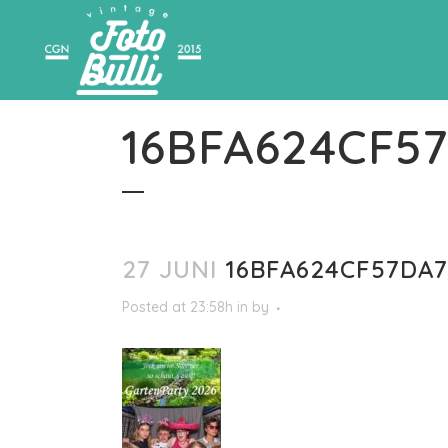
16BFA624CF57
27 JUNI
16BFA624CF57DA7
Posted at 23:58h
in
by