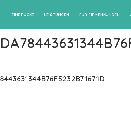
EINDRÜCKE
LEISTUNGEN
FÜR FIRMENKUNDEN
DA78443631344B76
8443631344B76F5232B71671D