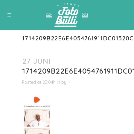
1714209B22E6E4054761911DC01520
27 JUNI
1714209B22E6E4054761911DC0
Posted at 23:04h
in
by