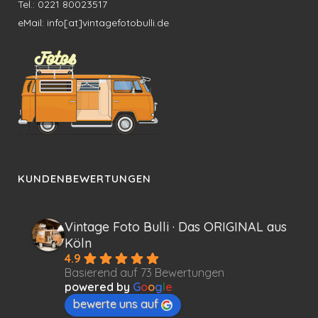
Tel.: 0221 80023517
eMail: info[at]vintagefotobulli.de
KUNDENBEWERTUNGEN
Vintage Foto Bulli · Das ORIGINAL aus
Köln
4.9
Basierend auf 73 Bewertungen
powered by
G
o
o
g
l
e
bewerte uns auf