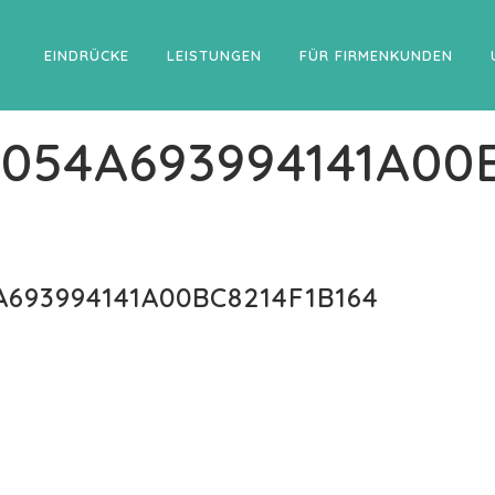
EINDRÜCKE
LEISTUNGEN
FÜR FIRMENKUNDEN
054A693994141A00
693994141A00BC8214F1B164