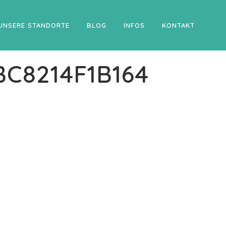
UNSERE STANDORTE
BLOG
INFOS
KONTAKT
BC8214F1B164