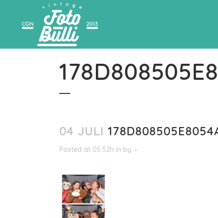
178D808505E8
04 JULI
178D808505E8054A
Posted at 05:52h
in
by