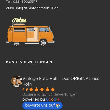
Tel.: 0221 80023517
eMail: info[at]vintagefotobulli.de
KUNDENBEWERTUNGEN
Vintage Foto Bulli · Das ORIGINAL aus
Köln
4.9
Basierend auf 73 Bewertungen
powered by
G
o
o
g
l
e
bewerte uns auf