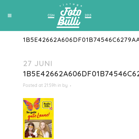
1B5E42662A606DF01B74546C6279A
27 JUNI
1B5E42662A606DF01B74546C6
Posted at 21:59h
in
by