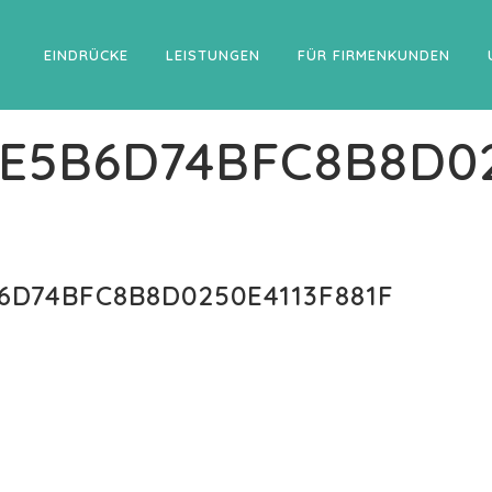
EINDRÜCKE
LEISTUNGEN
FÜR FIRMENKUNDEN
AE5B6D74BFC8B8D02
6D74BFC8B8D0250E4113F881F