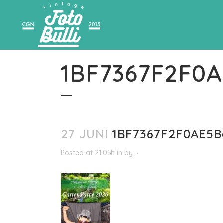
1BF7367F2F0
27 JUNI
1BF7367F2F0AE5B
Posted at 21:05h
in
by