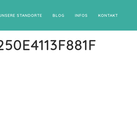
UNSERE STANDORTE
BLOG
INFOS
KONTAKT
50E4113F881F