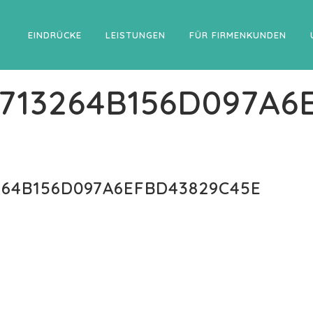
EINDRÜCKE
LEISTUNGEN
FÜR FIRMENKUNDEN
713264B156D097A6
64B156D097A6EFBD43829C45E