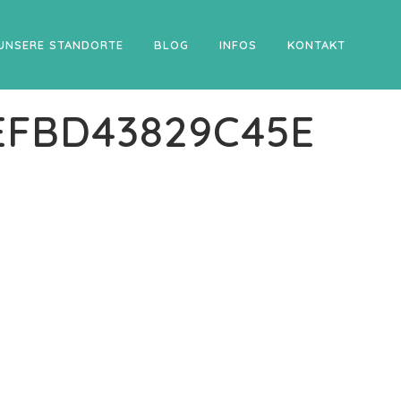
UNSERE STANDORTE
BLOG
INFOS
KONTAKT
EFBD43829C45E