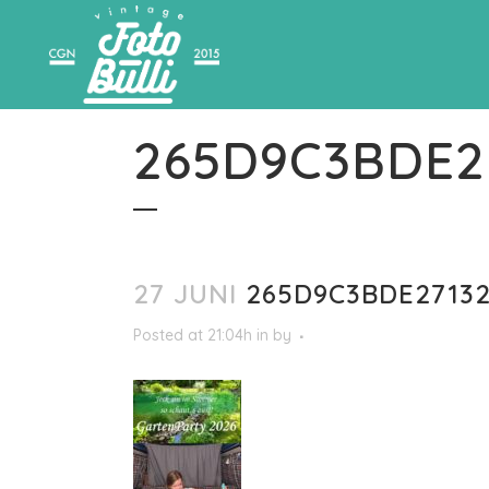
265D9C3BDE2
27 JUNI
265D9C3BDE27132
Posted at 21:04h
in
by