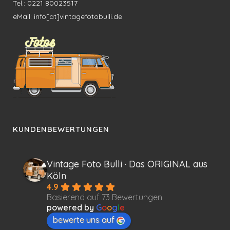
Tel.: 0221 80023517
eMail: info[at]vintagefotobulli.de
KUNDENBEWERTUNGEN
Vintage Foto Bulli · Das ORIGINAL aus
Köln
4.9
Basierend auf 73 Bewertungen
powered by
G
o
o
g
l
e
bewerte uns auf