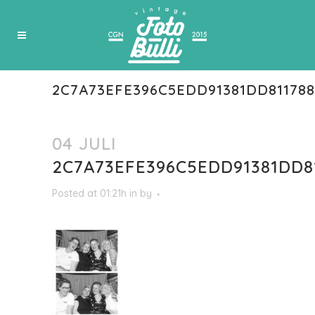
2C7A73EFE396C5EDD91381DD81178
04 JULI
2C7A73EFE396C5EDD91381DD8
Posted at 01:21h
in
by