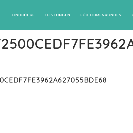
EINDRÜCKE
LEISTUNGEN
FÜR FIRMENKUNDEN
C72500CEDF7FE3962
00CEDF7FE3962A627055BDE68