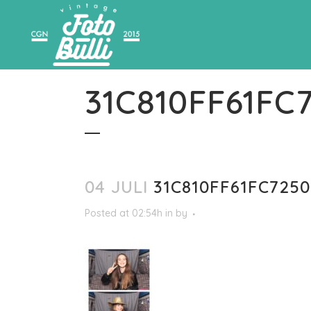
31C810FF61F
04 JULI
31C810FF61FC725
Posted at 02:54h
in
by