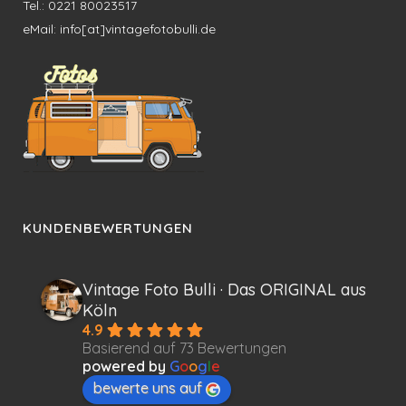
Tel.: 0221 80023517
eMail: info[at]vintagefotobulli.de
KUNDENBEWERTUNGEN
Vintage Foto Bulli · Das ORIGINAL aus
Köln
4.9
Basierend auf 73 Bewertungen
powered by
G
o
o
g
l
e
bewerte uns auf