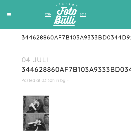
344628860AF7B103A9333BD0344D9
04 JULI
344628860AF7B103A9333BD03
Posted at 03:30h
in
by