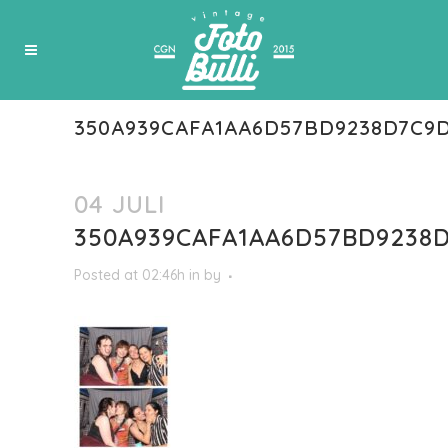
350A939CAFA1AA6D57BD9238D7C9D
04 JULI
350A939CAFA1AA6D57BD9238D
Posted at 02:46h
in
by