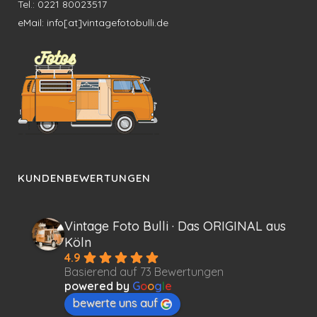
Tel.: 0221 80023517
eMail: info[at]vintagefotobulli.de
KUNDENBEWERTUNGEN
Vintage Foto Bulli · Das ORIGINAL aus
Köln
4.9
Basierend auf 73 Bewertungen
powered by
G
o
o
g
l
e
bewerte uns auf