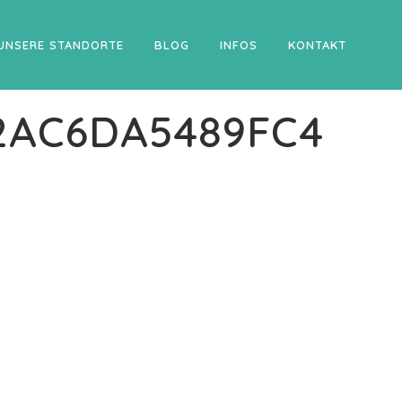
UNSERE STANDORTE
BLOG
INFOS
KONTAKT
2AC6DA5489FC4