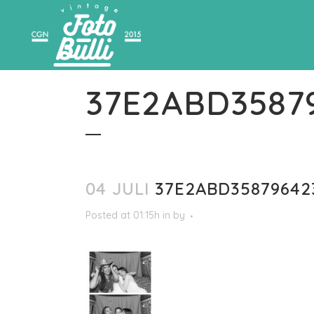
37E2ABD3587
04 JULI
37E2ABD35879642
Posted at 01:15h
in
by