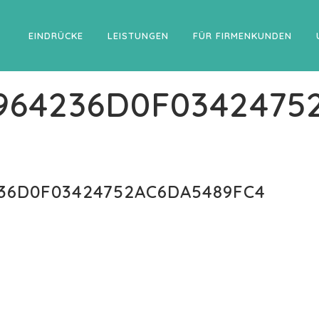
EINDRÜCKE
LEISTUNGEN
FÜR FIRMENKUNDEN
964236D0F0342475
36D0F03424752AC6DA5489FC4