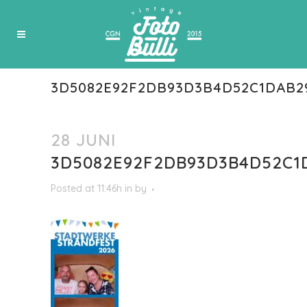
3D5082E92F2DB93D3B4D52C1DAB2
28 JUNI
3D5082E92F2DB93D3B4D52C1
Posted at 11:46h
in
by