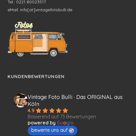
Tel.: 0221 80023517
eMail: info[at]vintagefotobulli.de
KUNDENBEWERTUNGEN
Vintage Foto Bulli · Das ORIGINAL aus
Köln
4.9
Basierend auf 73 Bewertungen
powered by
G
o
o
g
l
e
bewerte uns auf