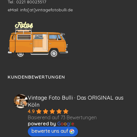
Tel.: 0221 80023517
eMail: info[at]vintagefotobulli.de
KUNDENBEWERTUNGEN
Vintage Foto Bulli · Das ORIGINAL aus
Köln
4.9
Basierend auf 73 Bewertungen
powered by
G
o
o
g
l
e
bewerte uns auf