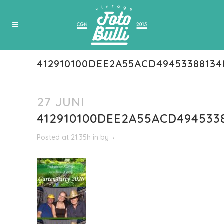
412910100DEE2A55ACD4945338813
27 JUNI
412910100DEE2A55ACD494533
Posted at 21:35h
in
by