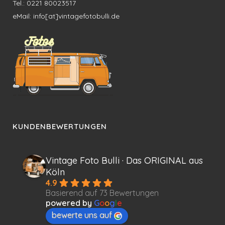
Tel.: 0221 80023517
eMail: info[at]vintagefotobulli.de
KUNDENBEWERTUNGEN
Vintage Foto Bulli · Das ORIGINAL aus
Köln
4.9
Basierend auf 73 Bewertungen
powered by
G
o
o
g
l
e
bewerte uns auf