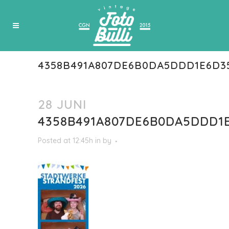
4358B491A807DE6B0DA5DDD1E6D3
28 JUNI
4358B491A807DE6B0DA5DDD1E
Posted at 12:45h
in
by