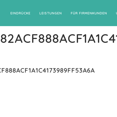
EINDRÜCKE
LEISTUNGEN
FÜR FIRMENKUNDEN
82ACF888ACF1A1C4
F888ACF1A1C4173989FF53A6A