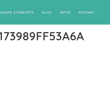
UNSERE STANDORTE
BLOG
INFOS
KONTAKT
173989FF53A6A