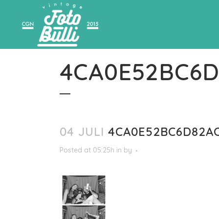
4CA0E52BC6D
04 JULI
4CA0E52BC6D82AC
Posted at 05:25h
in
by