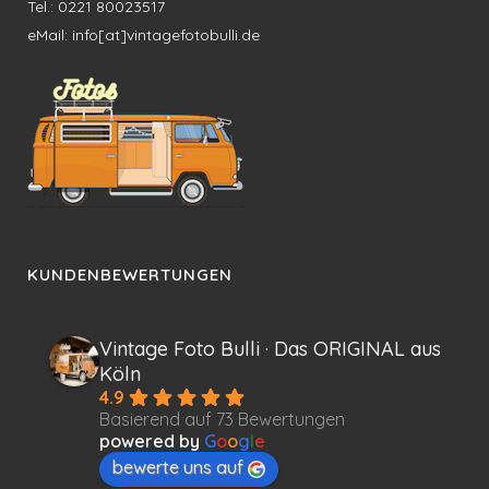
Tel.: 0221 80023517
eMail: info[at]vintagefotobulli.de
KUNDENBEWERTUNGEN
Vintage Foto Bulli · Das ORIGINAL aus
Köln
4.9
Basierend auf 73 Bewertungen
powered by
G
o
o
g
l
e
bewerte uns auf