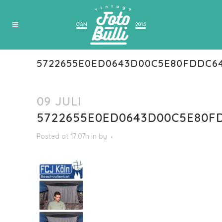
5722655E0ED0643D00C5E80FDDC6
09 JULI
5722655E0ED0643D00C5E80F
Posted at 17:07h
in
by