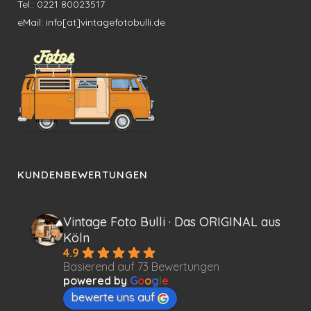
Tel.: 0221 80023517
eMail: info[at]vintagefotobulli.de
KUNDENBEWERTUNGEN
Vintage Foto Bulli · Das ORIGINAL aus
Köln
4.9
Basierend auf 73 Bewertungen
powered by
G
o
o
g
l
e
bewerte uns auf