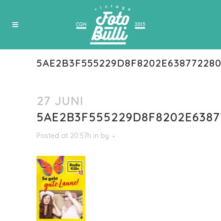
5AE2B3F555229D8F8202E638772280
27 JUNI
5AE2B3F555229D8F8202E6387
Posted at 20:57h
in
by