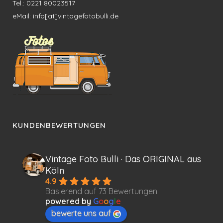
Tel.: 0221 80023517
eMail: info[at]vintagefotobulli.de
KUNDENBEWERTUNGEN
Vintage Foto Bulli · Das ORIGINAL aus
Köln
4.9
Basierend auf 73 Bewertungen
powered by
G
o
o
g
l
e
bewerte uns auf