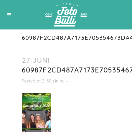
60987F2CD487A7173E705354673DA
27 JUNI
60987F2CD487A7173E7053546
Posted at 21:30h
in
by