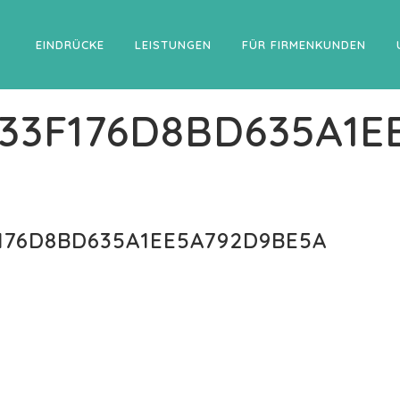
EINDRÜCKE
LEISTUNGEN
FÜR FIRMENKUNDEN
E33F176D8BD635A1
176D8BD635A1EE5A792D9BE5A