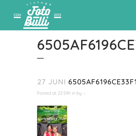
6505AF6196C
27 JUNI
6505AF6196CE33F
Posted at 22:59h
in
by