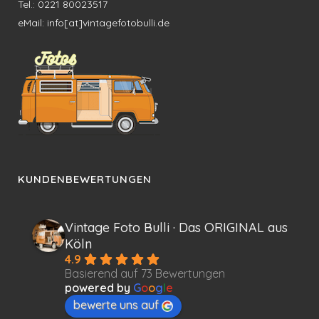
Tel.: 0221 80023517
eMail: info[at]vintagefotobulli.de
KUNDENBEWERTUNGEN
Vintage Foto Bulli · Das ORIGINAL aus
Köln
4.9
Basierend auf 73 Bewertungen
powered by
G
o
o
g
l
e
bewerte uns auf