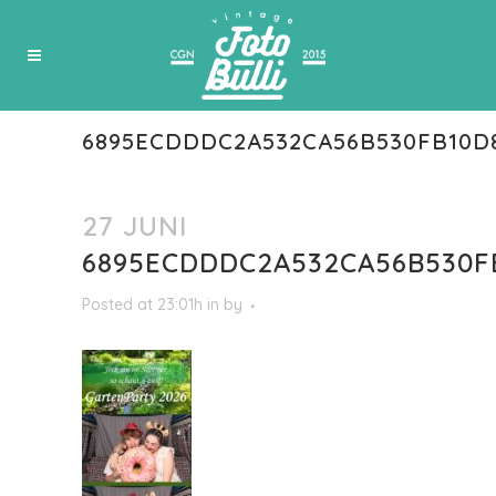
6895ECDDDC2A532CA56B530FB10D
27 JUNI
6895ECDDDC2A532CA56B530F
Posted at 23:01h
in
by