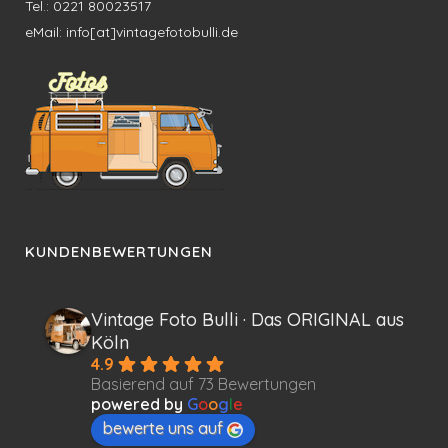
Tel.: 0221 80023517
eMail: info[at]vintagefotobulli.de
KUNDENBEWERTUNGEN
Vintage Foto Bulli · Das ORIGINAL aus
Köln
4.9
Basierend auf 73 Bewertungen
powered by
G
o
o
g
l
e
bewerte uns auf