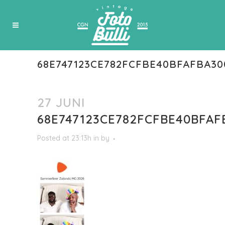
68E747123CE782FCFBE40BFAFBA3
27 JUNI
68E747123CE782FCFBE40BFAF
Posted at 23:13h
in
by