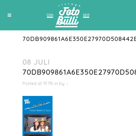
70DB909861A6E350E27970D508442
08 JULI
70DB909861A6E350E27970D50
Posted at 19:11h
in
by