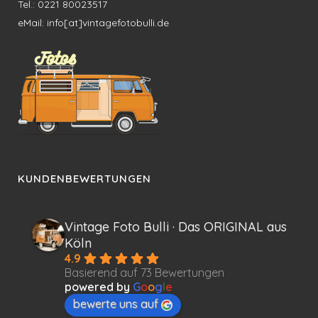
Tel.: 0221 80023517
eMail: info[at]vintagefotobulli.de
KUNDENBEWERTUNGEN
Vintage Foto Bulli · Das ORIGINAL aus
Köln
4.9
Basierend auf 73 Bewertungen
powered by
G
o
o
g
l
e
bewerte uns auf