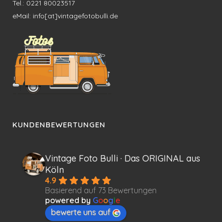
Tel.: 0221 80023517
eMail: info[at]vintagefotobulli.de
KUNDENBEWERTUNGEN
Vintage Foto Bulli · Das ORIGINAL aus
Köln
4.9
Basierend auf 73 Bewertungen
powered by
G
o
o
g
l
e
bewerte uns auf