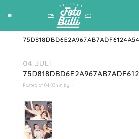
75D818DBD6E2A967AB7ADF6124A54
04 JULI
75D818DBD6E2A967AB7ADF612
Posted at 04:03h
in
by