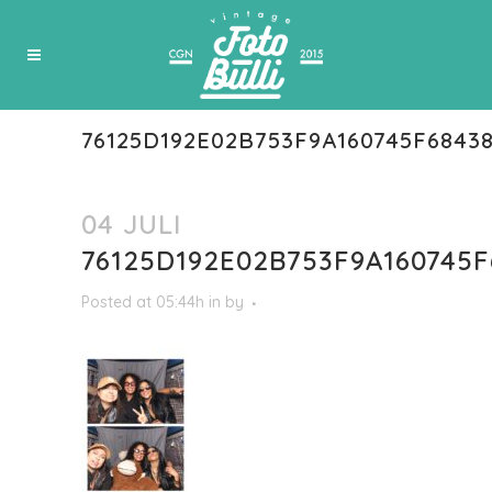
76125D192E02B753F9A160745F6843
04 JULI
76125D192E02B753F9A160745F
Posted at 05:44h
in
by