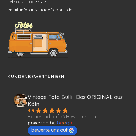
Tel.: 0221 80023517
eMail: info[at]vintagefotobulli.de
KUNDENBEWERTUNGEN
Vintage Foto Bulli · Das ORIGINAL aus
Köln
4.9
Basierend auf 73 Bewertungen
powered by
G
o
o
g
l
e
bewerte uns auf