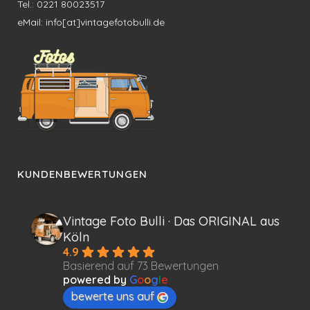
Tel.: 0221 80023517
eMail: info[at]vintagefotobulli.de
KUNDENBEWERTUNGEN
Vintage Foto Bulli · Das ORIGINAL aus
Köln
4.9
Basierend auf 73 Bewertungen
powered by
G
o
o
g
l
e
bewerte uns auf