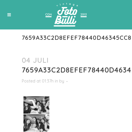
7659A33C2D8EFEF78440D46345CC8
04 JULI
7659A33C2D8EFEF78440D4634
Posted at 01:37h
in
by