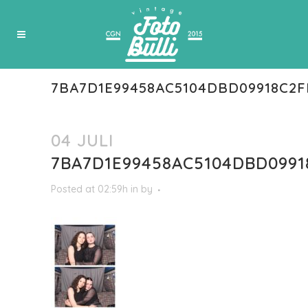
7BA7D1E99458AC5104DBD09918C2
04 JULI
7BA7D1E99458AC5104DBD099
Posted at 02:59h
in
by