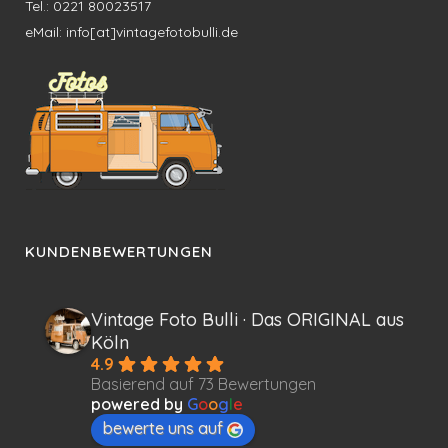
Tel.: 0221 80023517
eMail: info[at]vintagefotobulli.de
KUNDENBEWERTUNGEN
Vintage Foto Bulli · Das ORIGINAL aus
Köln
4.9
Basierend auf 73 Bewertungen
powered by
G
o
o
g
l
e
bewerte uns auf