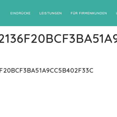
EINDRÜCKE
LEISTUNGEN
FÜR FIRMENKUNDEN
62136F20BCF3BA51A
6F20BCF3BA51A9CC5B402F33C