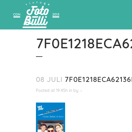
7F0E1218ECA
08 JULI
7F0E1218ECA6213
Posted at 19:45h
in
by