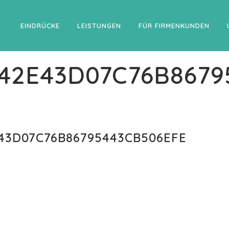
EINDRÜCKE
LEISTUNGEN
FÜR FIRMENKUNDEN
542E43D07C76B8679
43D07C76B86795443CB506EFE