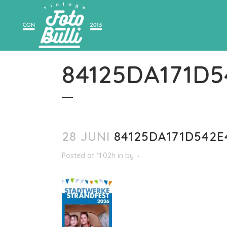
84125DA171D
28 JUNI
84125DA171D542E
Posted at 11:02h
in
by