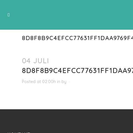
8D8F8B9C4EFCC77631FF1DAA9769F4
04 JULI
8D8F8B9C4EFCC77631FF1DAA9
Posted at 02:00h
in
by