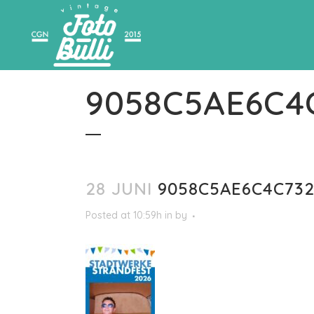
9058C5AE6C4
28 JUNI
9058C5AE6C4C732
Posted at 10:59h
in
by