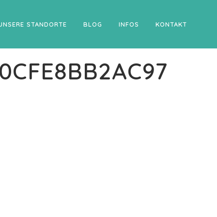
UNSERE STANDORTE
BLOG
INFOS
KONTAKT
70CFE8BB2AC97