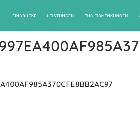
EINDRÜCKE
LEISTUNGEN
FÜR FIRMENKUNDEN
0997EA400AF985A3
EA400AF985A370CFE8BB2AC97