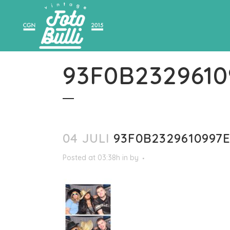
93F0B232961
04 JULI
93F0B2329610997
Posted at 03:38h
in
by