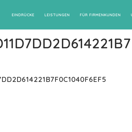
EINDRÜCKE
LEISTUNGEN
FÜR FIRMENKUNDEN
D11D7DD2D614221B7
7DD2D614221B7F0C1040F6EF5