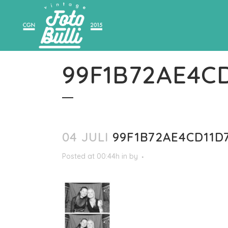
99F1B72AE4C
04 JULI
99F1B72AE4CD11D
Posted at 00:44h
in
by