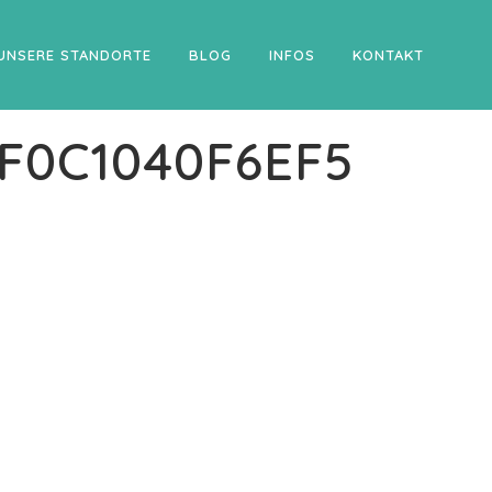
UNSERE STANDORTE
BLOG
INFOS
KONTAKT
F0C1040F6EF5