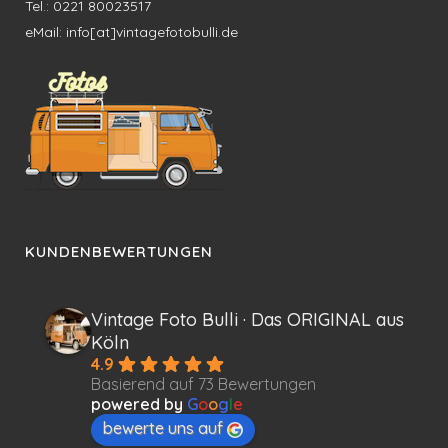
Tel.: 0221 80023517
eMail: info[at]vintagefotobulli.de
KUNDENBEWERTUNGEN
Vintage Foto Bulli · Das ORIGINAL aus
Köln
4.9
Basierend auf 73 Bewertungen
powered by
G
o
o
g
l
e
bewerte uns auf