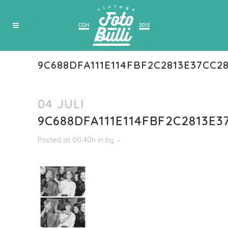
9C688DFA111E114FBF2C2813E37CC2
04 JULI
9C688DFA111E114FBF2C2813E3
Posted at 00:40h
in
by