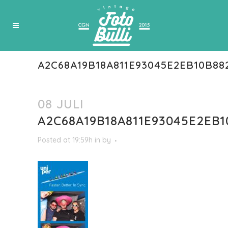
A2C68A19B18A811E93045E2EB10B88
08 JULI
A2C68A19B18A811E93045E2EB1
Posted at 19:59h
in
by