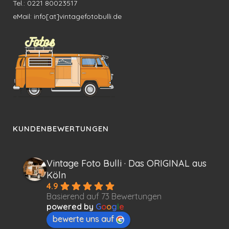
Tel.: 0221 80023517
eMail: info[at]vintagefotobulli.de
KUNDENBEWERTUNGEN
Vintage Foto Bulli · Das ORIGINAL aus
Köln
4.9
Basierend auf 73 Bewertungen
powered by
G
o
o
g
l
e
bewerte uns auf