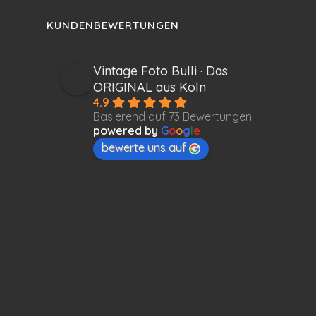
KUNDENBEWERTUNGEN
Vintage Foto Bulli · Das
ORIGINAL aus Köln
4.9
Basierend auf 73 Bewertungen
powered by
G
o
o
g
l
e
bewerte uns auf