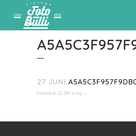
A5A5C3F957F
27 JUNI
A5A5C3F957F9DB0
Posted at 22:28h
in
by