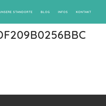
UNSERE STANDORTE
BLOG
INFOS
KONTAKT
DF209B0256BBC