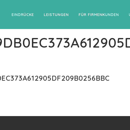
EINDRÜCKE
LEISTUNGEN
FÜR FIRMENKUNDEN
9DB0EC373A612905
EC373A612905DF209B0256BBC