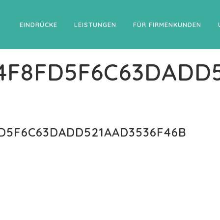
EINDRÜCKE
LEISTUNGEN
FÜR FIRMENKUNDEN
4F8FD5F6C63DADD
D5F6C63DADD521AAD3536F46B