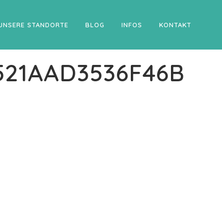
UNSERE STANDORTE
BLOG
INFOS
KONTAKT
521AAD3536F46B