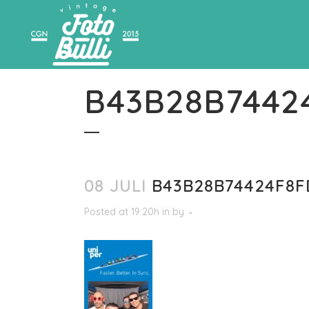
B43B28B7442
08 JULI
B43B28B74424F8F
Posted at 19:20h
in
by