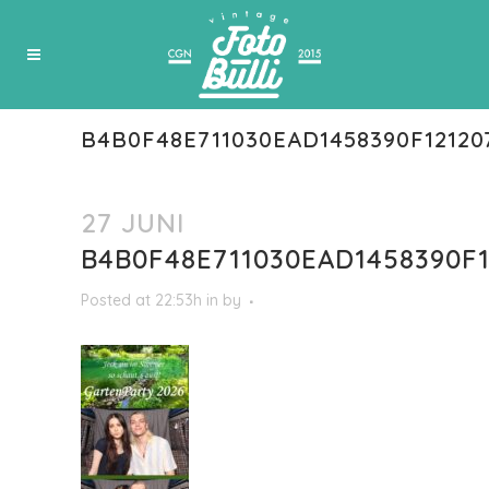
B4B0F48E711030EAD1458390F12120
27 JUNI
B4B0F48E711030EAD1458390F
Posted at 22:53h
in
by