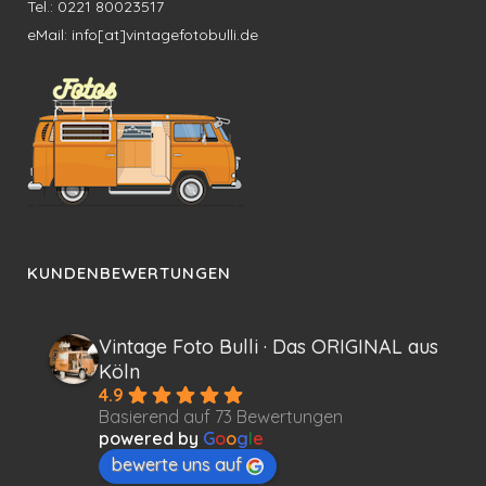
Tel.: 0221 80023517
eMail: info[at]vintagefotobulli.de
KUNDENBEWERTUNGEN
Vintage Foto Bulli · Das ORIGINAL aus
Köln
4.9
Basierend auf 73 Bewertungen
powered by
G
o
o
g
l
e
bewerte uns auf