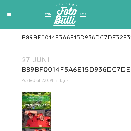
B89BF0014F3A6E15D936DC7DE32F3
27 JUNI
B89BF0014F3A6E15D936DC7DE
Posted at 22:09h
in
by