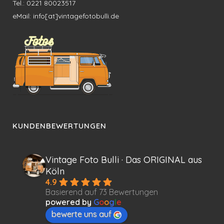
Tel.: 0221 80023517
eMail: info[at]vintagefotobulli.de
KUNDENBEWERTUNGEN
Vintage Foto Bulli · Das ORIGINAL aus
Köln
4.9
Basierend auf 73 Bewertungen
powered by
G
o
o
g
l
e
bewerte uns auf