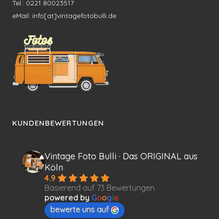
Tel.: 0221 80023517
eMail: info[at]vintagefotobulli.de
KUNDENBEWERTUNGEN
Vintage Foto Bulli · Das ORIGINAL aus
Köln
4.9
Basierend auf 73 Bewertungen
powered by
G
o
o
g
l
e
bewerte uns auf