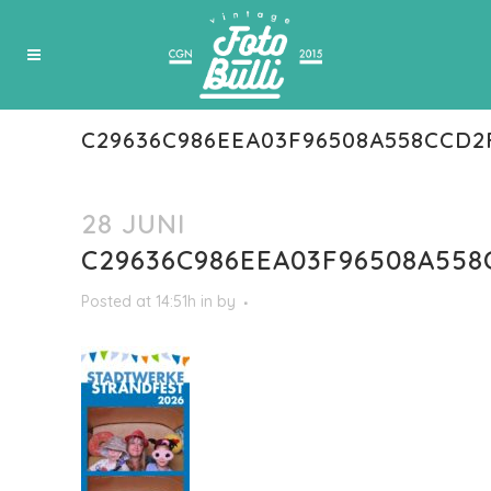
C29636C986EEA03F96508A558CCD2
28 JUNI
C29636C986EEA03F96508A558
Posted at 14:51h
in
by