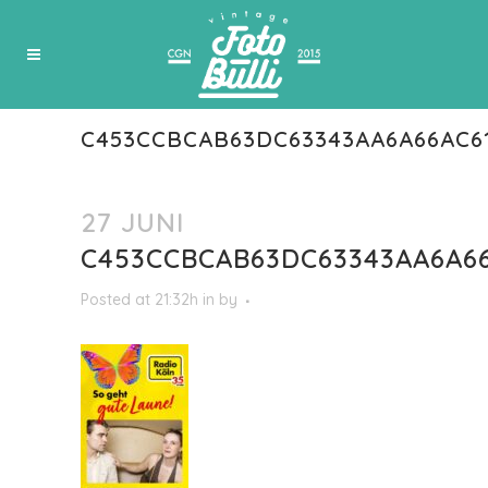
C453CCBCAB63DC63343AA6A66AC6
27 JUNI
C453CCBCAB63DC63343AA6A66
Posted at 21:32h
in
by