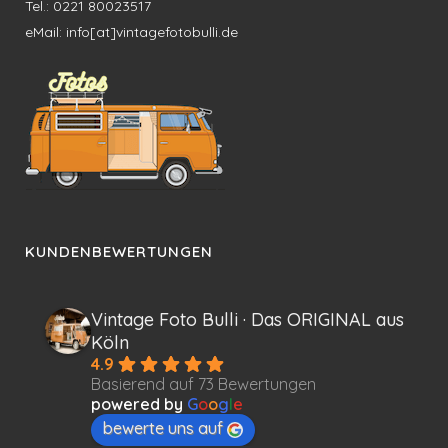
Tel.: 0221 80023517
eMail: info[at]vintagefotobulli.de
KUNDENBEWERTUNGEN
Vintage Foto Bulli · Das ORIGINAL aus
Köln
4.9
Basierend auf 73 Bewertungen
powered by
G
o
o
g
l
e
bewerte uns auf