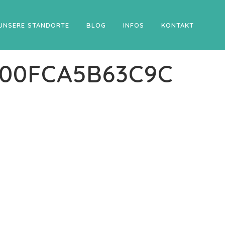
UNSERE STANDORTE
BLOG
INFOS
KONTAKT
400FCA5B63C9C