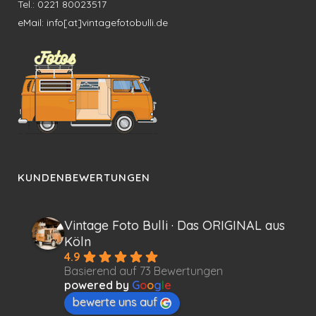
Tel.: 0221 80023517
eMail: info[at]vintagefotobulli.de
KUNDENBEWERTUNGEN
Vintage Foto Bulli · Das ORIGINAL aus
Köln
4.9
Basierend auf 73 Bewertungen
powered by
G
o
o
g
l
e
bewerte uns auf