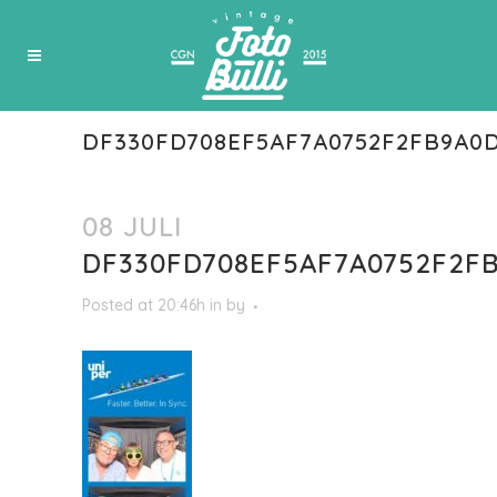
DF330FD708EF5AF7A0752F2FB9A0
08 JULI
DF330FD708EF5AF7A0752F2F
Posted at 20:46h
in
by