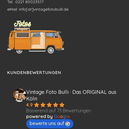
Tel.: 0221 80023517
eMail: info[at]vintagefotobulli.de
KUNDENBEWERTUNGEN
Vintage Foto Bulli · Das ORIGINAL aus
Köln
4.9
Basierend auf 73 Bewertungen
powered by
G
o
o
g
l
e
bewerte uns auf