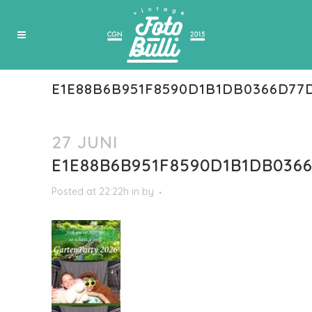
E1E88B6B951F8590D1B1DB0366D77
27 JUNI
E1E88B6B951F8590D1B1DB036
Posted at 22:22h
in
by