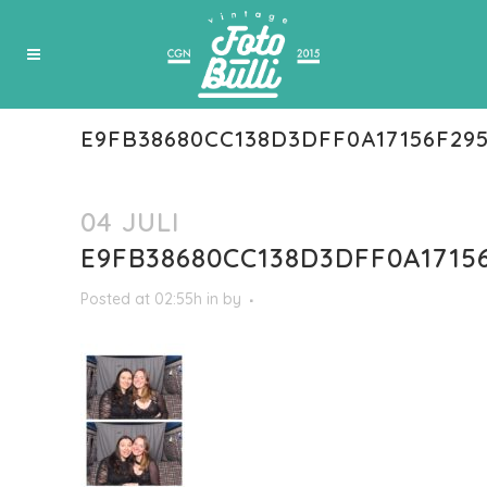
E9FB38680CC138D3DFF0A17156F29
04 JULI
E9FB38680CC138D3DFF0A1715
Posted at 02:55h
in
by