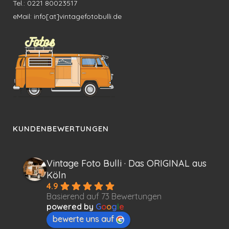
Tel.: 0221 80023517
eMail: info[at]vintagefotobulli.de
KUNDENBEWERTUNGEN
Vintage Foto Bulli · Das ORIGINAL aus
Köln
4.9
Basierend auf 73 Bewertungen
powered by
G
o
o
g
l
e
bewerte uns auf